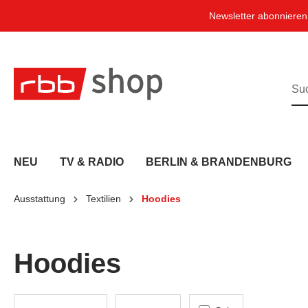
e springen
Zur Hauptnavigation springen
Newsletter abonniere
NEU
TV & RADIO
BERLIN & BRANDENBURG
Ausstattung
Textilien
Hoodies
Hoodies