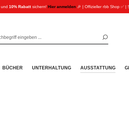
n und
10% Rabatt
sichern!
Hier anmelden
🎉 | Offizieller rbb Shop ✅ |
BÜCHER
UNTERHALTUNG
AUSSTATTUNG
G