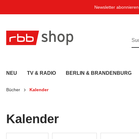
e springen
Zur Hauptnavigation springen
Newsletter abonniere
NEU
TV & RADIO
BERLIN & BRANDENBURG
Bücher
Kalender
Kalender