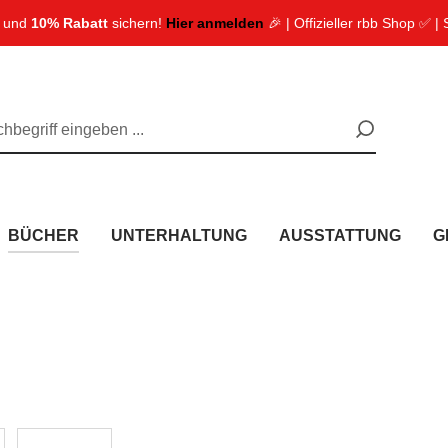
n und
10% Rabatt
sichern!
Hier anmelden
🎉 | Offizieller rbb Shop ✅ |
BÜCHER
UNTERHALTUNG
AUSSTATTUNG
G