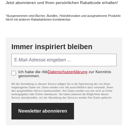
Jetzt abonnieren und Ihren persönlichen Rabattcode erhalten!
*Ausgenommen sind Bücher, Bundles, Holzdekoration und ausgewiesene Produkte.
Nicht mit anderen Rabattaktionen kombinierbar.
Immer inspiriert bleiben
E-Mail-Adresse*
Ich habe die rbb
Datenschutzerklärung
zur Kenntnis
Feld nicht ausfüllen(Spam Schutz)
genommen.
Mit der Anmeldung zu diesem Service willigen Sie in die Speicherung der von Ihnen
eingetragenen Daten ein. Diese werden vom rbb ausschließlich dazu verwandt, Ihnen
den ausgewählten Service bereitzustellen. Ihre Daten werden von uns nicht an Dritte
weitergegeben oder Dritten überlassen. Sie haben jederzeit die Möglichkeit diesen
Service abzubestellen, mit der Abmeldung des Services werden Ihre Daten gelöscht.
Newsletter abonnieren