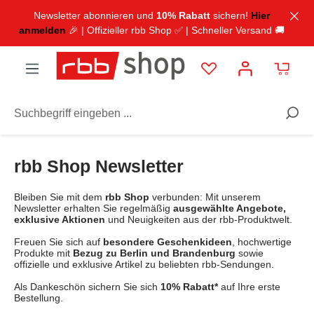
inhalt springen
Newsletter abonnieren und
10% Rabatt
sichern!
Hier
anmelden
🎉 | Offizieller rbb Shop ✅ | Schneller Versand 🚚
Service
Newsletter
rbb Shop Newsletter
Bleiben Sie mit dem
rbb Shop
verbunden: Mit unserem
Newsletter erhalten Sie regelmäßig
ausgewählte Angebote,
exklusive Aktionen
und Neuigkeiten aus der rbb-Produktwelt.
Freuen Sie sich auf
besondere Geschenkideen
, hochwertige
Produkte mit
Bezug zu Berlin und Brandenburg
sowie
offizielle und exklusive Artikel zu beliebten rbb-Sendungen.
Als Dankeschön sichern Sie sich
10% Rabatt*
auf Ihre erste
Bestellung.