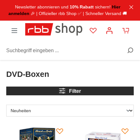
inhalt springen
Newsletter abonnieren und
10% Rabatt
sichern!
Hier
anmelden
🎉 | Offizieller rbb Shop ✅ | Schneller Versand 🚚
Unterhaltung
DVDs
DVD-Boxen
DVD-Boxen
Filter