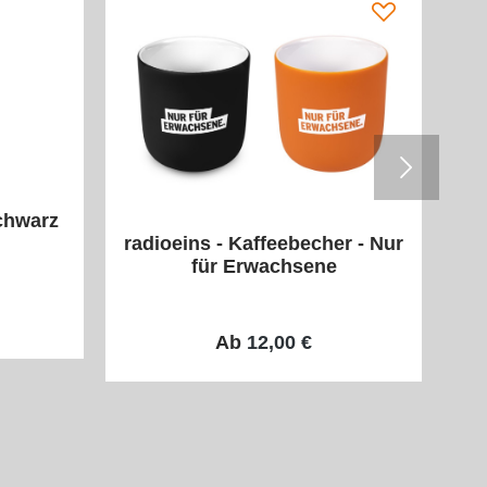
schwarz
radioeins - Kaffeebecher - Nur
ra
für Erwachsene
Ab
12,00 €