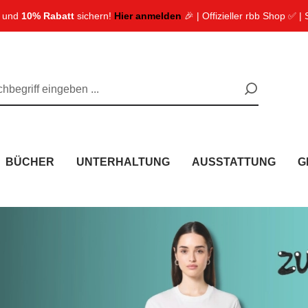
n und
10% Rabatt
sichern!
Hier anmelden
🎉 | Offizieller rbb Shop ✅ |
BÜCHER
UNTERHALTUNG
AUSSTATTUNG
G