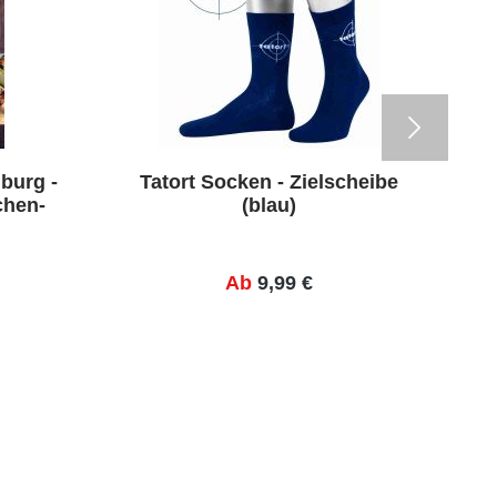
burg -
Tatort Socken - Zielscheibe
Ta
chen-
(blau)
Ab
9,99 €