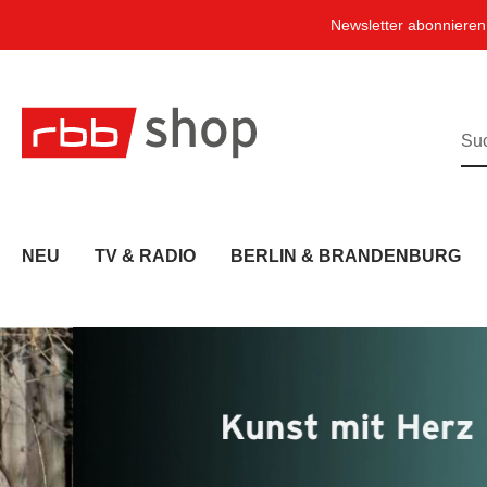
e springen
Zur Hauptnavigation springen
Newsletter abonniere
NEU
TV & RADIO
BERLIN & BRANDENBURG