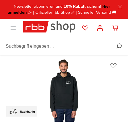
inhalt springen
Newsletter abonnieren und
10% Rabatt
sichern!
Hier
anmelden
🎉 | Offizieller rbb Shop ✅ | Schneller Versand 🚚
TV & Radio
rbb Fernsehen
Nachhaltig