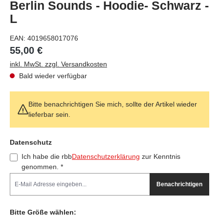
Berlin Sounds - Hoodie- Schwarz -
L
EAN:
4019658017076
55,00 €
inkl. MwSt. zzgl. Versandkosten
Bald wieder verfügbar
Bitte benachrichtigen Sie mich, sollte der Artikel wieder
lieferbar sein.
Feld nicht ausfüllen(Spam Schutz)
Datenschutz
Ich habe die rbb
Datenschutzerklärung
zur Kenntnis
genommen. *
Benachrichtigen
Bitte Größe wählen: