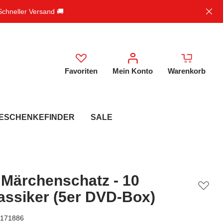
 Schneller Versand 🚚
Favoriten
Mein Konto
Warenkorb
ESCHENKEFINDER
SALE
 Märchenschatz - 10
assiker (5er DVD-Box)
171886