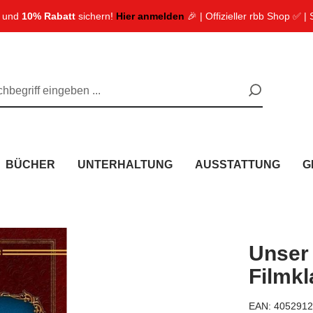
n und
10% Rabatt
sichern!
Hier anmelden
🎉 | Offizieller rbb Shop ✅ |
BÜCHER
UNTERHALTUNG
AUSSTATTUNG
G
Unser
Filmkl
EAN:
4052912