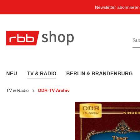
e springen
Zur Hauptnavigation springen
Newsletter abonniere
NEU
TV & RADIO
BERLIN & BRANDENBURG
TV & Radio
DDR-TV-Archiv