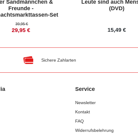
er Sandmännchen &
Leute sind auch Men
Freunde -
(DVD)
achtsmarkttassen-Set
39,95 €
15,49 €
29,95 €
Sichere Zahlarten
ia
Service
Newsletter
Kontakt
FAQ
Widerrufsbelehrung