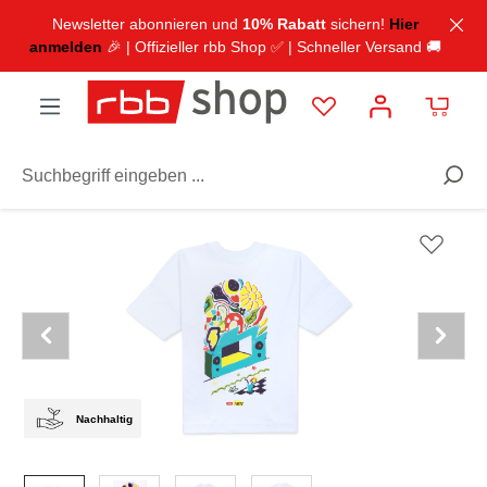
inhalt springen
Newsletter abonnieren und
10% Rabatt
sichern!
Hier
anmelden
🎉 | Offizieller rbb Shop ✅ | Schneller Versand 🚚
Sale
Nachhaltig