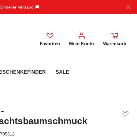
 Schneller Versand 🚚
Favoriten
Mein Konto
Warenkorb
ESCHENKEFINDER
SALE
-
achtsbaumschmuck
705812