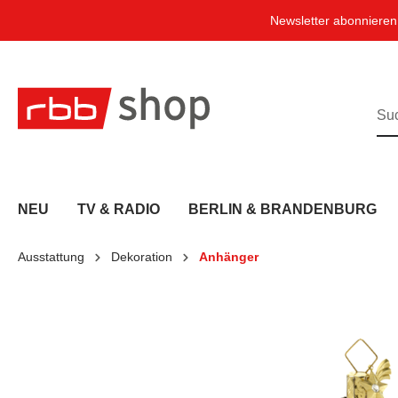
e springen
Zur Hauptnavigation springen
Newsletter abonniere
NEU
TV & RADIO
BERLIN & BRANDENBURG
Ausstattung
Dekoration
Anhänger