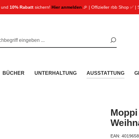
n und
10% Rabatt
sichern!
Hier anmelden
🎉 | Offizieller rbb Shop ✅ |
BÜCHER
UNTERHALTUNG
AUSSTATTUNG
G
Moppi 
Weihn
EAN:
4019658