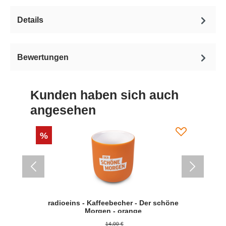
Details
Bewertungen
Kunden haben sich auch
angesehen
%
%
arz
radioeins - Kaffeebecher - Der schöne
ra
Morgen - orange
14,00 €