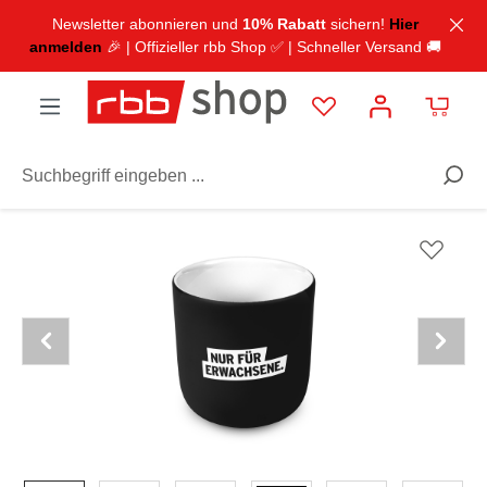
inhalt springen
Newsletter abonnieren und
10% Rabatt
sichern!
Hier
anmelden
🎉 | Offizieller rbb Shop ✅ | Schneller Versand 🚚
TV & Radio
radioeins