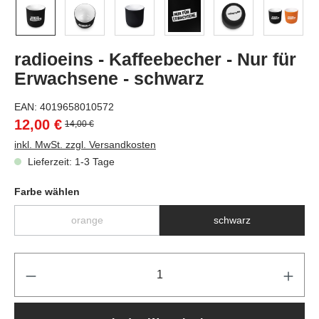
radioeins - Kaffeebecher - Nur für
Erwachsene - schwarz
EAN:
4019658010572
12,00 €
14,00 €
inkl. MwSt. zzgl. Versandkosten
Lieferzeit: 1-3 Tage
Farbe wählen
orange
schwarz
Pr