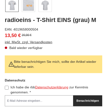
radioeins - T-Shirt EINS (grau) M
EAN:
4019658000504
13,50 €
20,00 €
inkl. MwSt. zzgl. Versandkosten
Bald wieder verfügbar
Bitte benachrichtigen Sie mich, sollte der Artikel wieder
lieferbar sein.
Feld nicht ausfüllen(Spam Schutz)
Datenschutz
Ich habe die rbb
Datenschutzerklärung
zur Kenntnis
genommen. *
Benachrichtigen