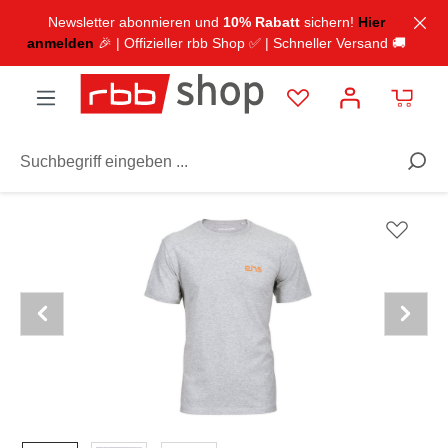
inhalt springen
Newsletter abonnieren und
10% Rabatt
sichern!
Hier
anmelden
🎉 | Offizieller rbb Shop ✅ | Schneller Versand 🚚
TV & Radio
radioeins