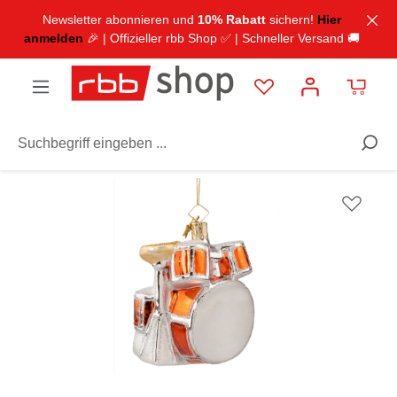
inhalt springen
Newsletter abonnieren und
10% Rabatt
sichern!
Hier
anmelden
🎉 | Offizieller rbb Shop ✅ | Schneller Versand 🚚
Ausstattung
Dekoration
Anhänger