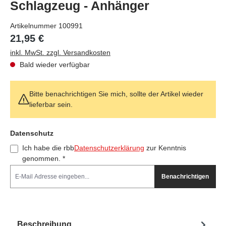
Schlagzeug - Anhänger
Artikelnummer
100991
21,95 €
inkl. MwSt. zzgl. Versandkosten
Bald wieder verfügbar
Bitte benachrichtigen Sie mich, sollte der Artikel wieder
lieferbar sein.
Feld nicht ausfüllen(Spam Schutz)
Datenschutz
Ich habe die rbb
Datenschutzerklärung
zur Kenntnis
genommen. *
Benachrichtigen
Beschreibung