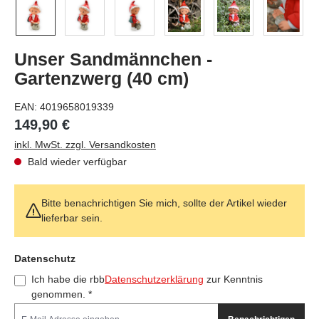
Unser Sandmännchen -
Gartenzwerg (40 cm)
EAN:
4019658019339
149,90 €
inkl. MwSt. zzgl. Versandkosten
Bald wieder verfügbar
Bitte benachrichtigen Sie mich, sollte der Artikel wieder
lieferbar sein.
Feld nicht ausfüllen(Spam Schutz)
Datenschutz
Ich habe die rbb
Datenschutzerklärung
zur Kenntnis
genommen. *