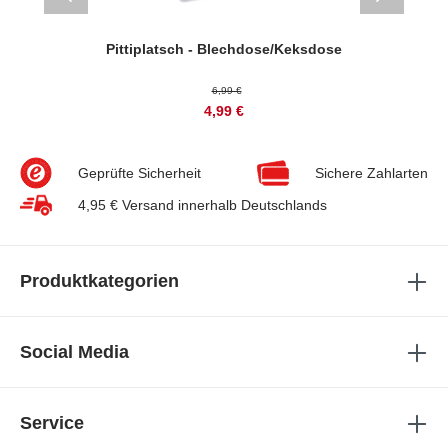
 cm)
Pittiplatsch - Blechdose/Keksdose
S
6,99 €
4,99 €
Geprüfte Sicherheit
Sichere Zahlarten
4,95 € Versand innerhalb Deutschlands
Produktkategorien
Social Media
Service