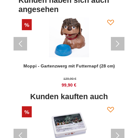
Kunden haben sich auch
angesehen
%
m)
Moppi - Gartenzwerg mit Futternapf (28 cm)
S
129,90 €
99,90 €
Kunden kauften auch
%