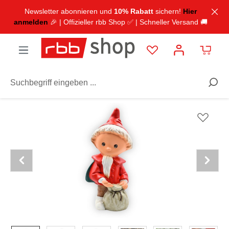
inhalt springen
Newsletter abonnieren und
10% Rabatt
sichern!
Hier
anmelden
🎉 | Offizieller rbb Shop ✅ | Schneller Versand 🚚
TV & Radio
Unser Sandmännchen