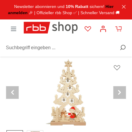
inhalt springen
Newsletter abonnieren und
10% Rabatt
sichern!
Hier
anmelden
🎉 | Offizieller rbb Shop ✅ | Schneller Versand 🚚
TV & Radio
Unser Sandmännchen