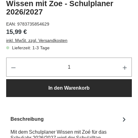
Wissen mit Zoe - Schulplaner
2026/2027
EAN:
9783735854629
15,99 €
inkl. MwSt. zzgl. Versandkosten
Lieferzeit: 1-3 Tage
Pr
In den Warenkorb
Beschreibung
Mit dem Schulplaner Wissen mit Zoé für das
Schuljahr 2026/2027 wird der Schulalltag