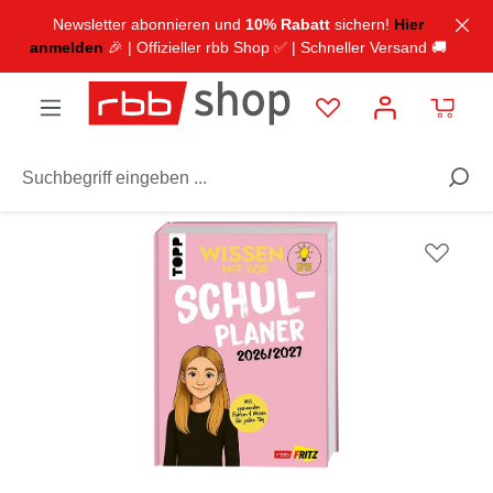
inhalt springen
Newsletter abonnieren und
10% Rabatt
sichern!
Hier
anmelden
🎉 | Offizieller rbb Shop ✅ | Schneller Versand 🚚
TV & Radio
Fritz