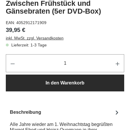
Zwischen Frühstück und
Gänsebraten (5er DVD-Box)
EAN:
4052912171909
39,95 €
inkl. MwSt. zzgl. Versandkosten
Lieferzeit: 1-3 Tage
Pr
In den Warenkorb
Beschreibung
Alle Jahre wieder am 1. Weihnachtstag begrüßten
Margot Ebert und Heinz Quermann in ihrer