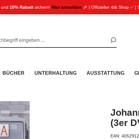
n und
10% Rabatt
sichern!
Hier anmelden
🎉 | Offizieller rbb Shop ✅ |
BÜCHER
UNTERHALTUNG
AUSSTATTUNG
G
Johann
(3er 
EAN:
4052912