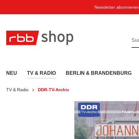
e springen
Zur Hauptnavigation springen
Newsletter abonniere
NEU
TV & RADIO
BERLIN & BRANDENBURG
TV & Radio
DDR-TV-Archiv