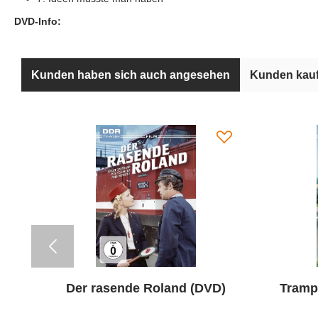
DVD-Info:
Kunden haben sich auch angesehen
Kunden kauf
rn
Der rasende Roland (DVD)
Tramp
)