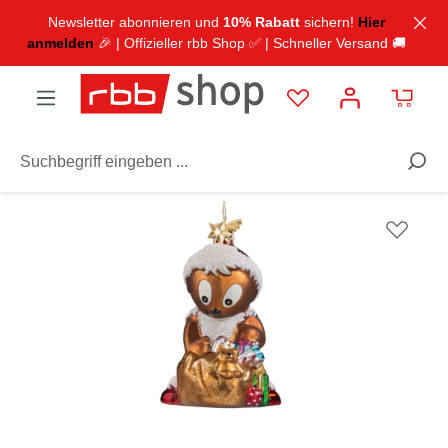
inhalt springen
Newsletter abonnieren und
10% Rabatt
sichern!
Hier
anmelden
🎉 | Offizieller rbb Shop ✅ | Schneller Versand 🚚
Ausstattung
Dekoration
Anhänger