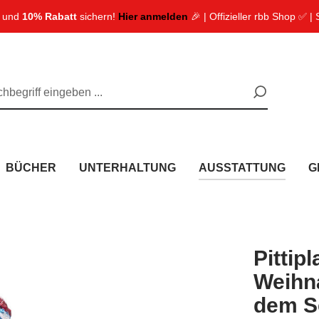
n und
10% Rabatt
sichern!
Hier anmelden
🎉 | Offizieller rbb Shop ✅ |
BÜCHER
UNTERHALTUNG
AUSSTATTUNG
G
Pittipl
Weihn
dem Sc