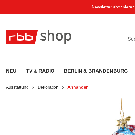
e springen
Zur Hauptnavigation springen
Newsletter abonniere
NEU
TV & RADIO
BERLIN & BRANDENBURG
Ausstattung
Dekoration
Anhänger