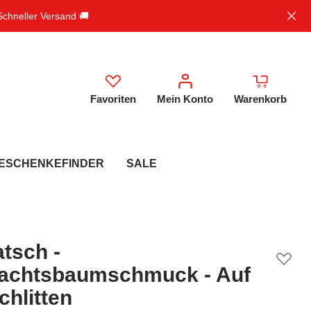
 Schneller Versand 🚚
Favoriten
Mein Konto
Warenkorb
ESCHENKEFINDER
SALE
atsch -
achtsbaumschmuck - Auf
hlitten