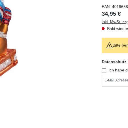
EAN:
4019658
34,95 €
inkl. MwSt. zz
Bald wieder
Bitte ben
Feld nicht aus
Datenschutz
Ich habe d