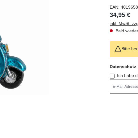
EAN:
4019658
34,95 €
inkl. MwSt. zz
Bald wieder
Bitte ben
Feld nicht aus
Datenschutz
Ich habe d