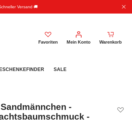
 Schneller Versand 🚚
Favoriten
Mein Konto
Warenkorb
ESCHENKEFINDER
SALE
 Sandmännchen -
achtsbaumschmuck -