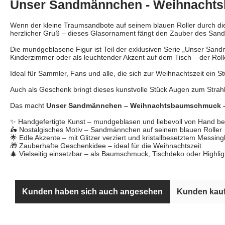
Unser Sandmännchen - Weihnachts
Wenn der kleine Traumsandbote auf seinem blauen Roller durch die 
herzlicher Gruß – dieses Glasornament fängt den Zauber des San
Die mundgeblasene Figur ist Teil der exklusiven Serie „Unser San
Kinderzimmer oder als leuchtender Akzent auf dem Tisch – der Rolle
Ideal für Sammler, Fans und alle, die sich zur Weihnachtszeit ein 
Auch als Geschenk bringt dieses kunstvolle Stück Augen zum Strahle
Das macht
Unser Sandmännchen – Weihnachtsbaumschmuck –
✨ Handgefertigte Kunst – mundgeblasen und liebevoll von Hand be
🛵 Nostalgisches Motiv – Sandmännchen auf seinem blauen Roller
🌟 Edle Akzente – mit Glitzer verziert und kristallbesetztem Messin
🎁 Zauberhafte Geschenkidee – ideal für die Weihnachtszeit
🎄 Vielseitig einsetzbar – als Baumschmuck, Tischdeko oder Highli
Kunden haben sich auch angesehen
Kunden kauf