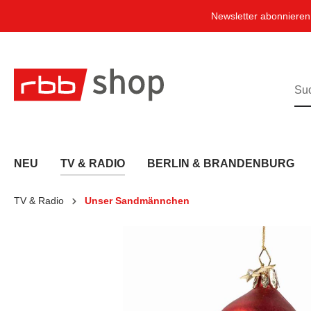
e springen
Zur Hauptnavigation springen
Newsletter abonniere
NEU
TV & RADIO
BERLIN & BRANDENBURG
TV & Radio
Unser Sandmännchen