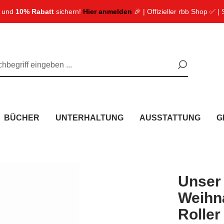
n und
10% Rabatt
sichern!
Hier anmelden
🎉 | Offizieller rbb Shop ✅ |
BÜCHER
UNTERHALTUNG
AUSSTATTUNG
G
Unser
Weihn
Roller