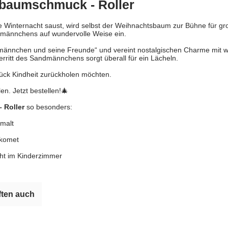
baumschmuck - Roller
Winternacht saust, wird selbst der Weihnachtsbaum zur Bühne für groß
dmännchens auf wundervolle Weise ein.
dmännchen und seine Freunde“ und vereint nostalgischen Charme mit w
rritt des Sandmännchens sorgt überall für ein Lächeln.
Stück Kindheit zurückholen möchten.
n. Jetzt bestellen!🎄
 Roller
so besonders:
malt
gkomet
ght im Kinderzimmer
ten auch