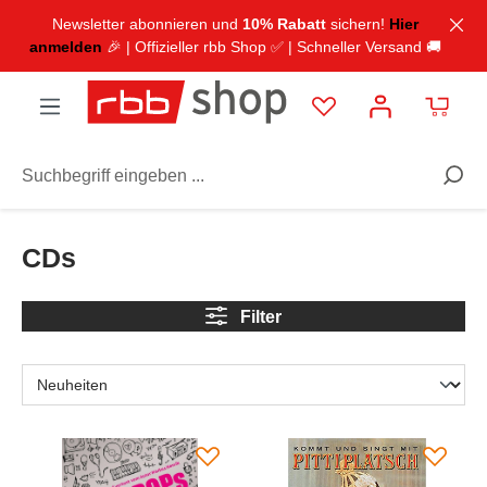
inhalt springen
Newsletter abonnieren und
10% Rabatt
sichern!
Hier
anmelden
🎉 | Offizieller rbb Shop ✅ | Schneller Versand 🚚
Unterhaltung
CDs
CDs
Filter