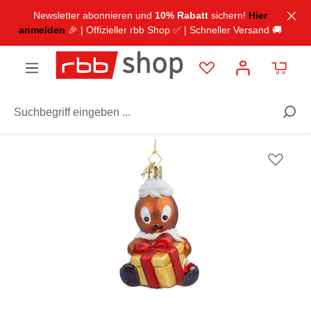
inhalt springen
Newsletter abonnieren und
10% Rabatt
sichern!
Hier
anmelden
🎉 | Offizieller rbb Shop ✅ | Schneller Versand 🚚
Ausstattung
Dekoration
Anhänger